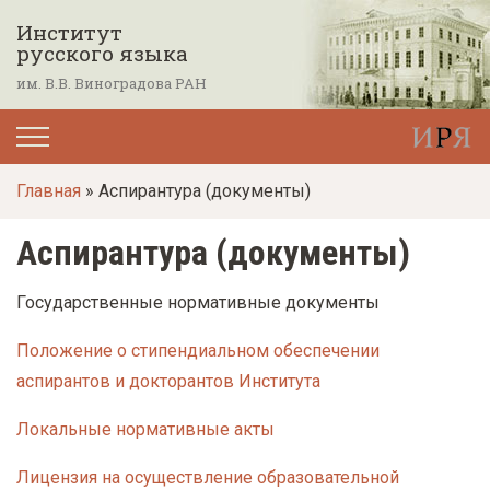
П
Институт
е
русского языка
р
им. В.В. Виноградова РАН
е
й
т
Главная
» Аспирантура (документы)
и
к
Аспирантура (документы)
о
с
Государственные нормативные документы
н
Положение о стипендиальном обеспечении
о
аспирантов и докторантов Института
в
н
Локальные нормативные акты
о
м
Лицензия на осуществление образовательной