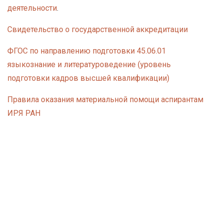
у
деятельности
.
с
Свидетельство о государственной аккредитации
о
д
ФГОС по направлению подготовки 45.06.01
е
языкознание и литературоведение (уровень
р
подготовки кадров высшей квалификации)
ж
Правила оказания материальной помощи аспирантам
а
ИРЯ РАН
н
и
ю