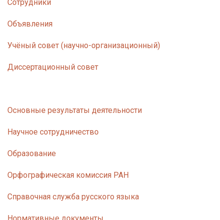
Сотрудники
у
с
Объявления
о
Учёный совет (научно-организационный)
д
е
Диссертационный совет
р
ж
а
Основные результаты деятельности
н
и
Научное сотрудничество
ю
Образование
Орфографическая комиссия РАН
Справочная служба русского языка
Нормативные документы