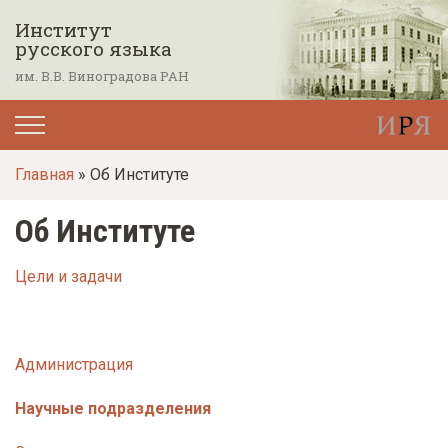
П
Институт
е
русского языка
р
им. В.В. Виноградова РАН
е
й
т
Главная
» Об Институте
и
к
Об Институте
о
с
Цели и задачи
н
о
в
Администрация
н
о
Научные подразделения
м