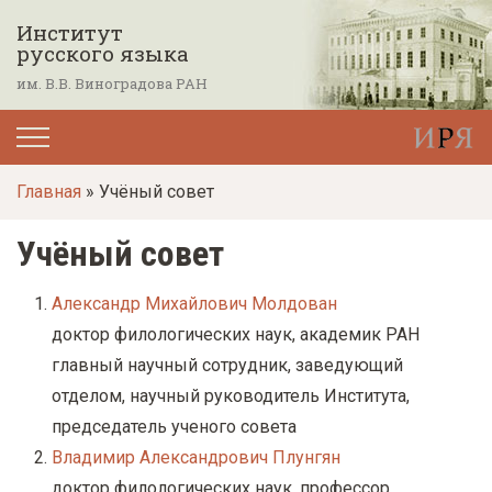
П
Институт
е
русского языка
р
им. В.В. Виноградова РАН
е
й
т
Главная
» Учёный совет
и
к
Учёный совет
о
с
Александр Михайлович Молдован
н
доктор филологических наук, академик РАН
о
главный научный сотрудник, заведующий
в
отделом, научный руководитель Института,
н
председатель ученого совета
о
Владимир Александрович Плунгян
м
доктор филологических наук, профессор,