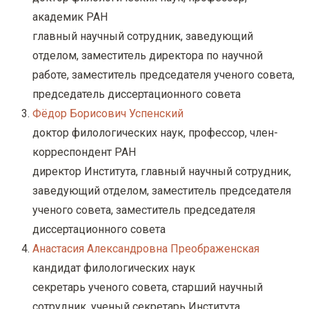
у
академик РАН
с
главный научный сотрудник, заведующий
о
отделом, заместитель директора по научной
д
работе, заместитель председателя ученого совета,
е
председатель диссертационного совета
р
Фёдор Борисович Успенский
ж
доктор филологических наук, профессор, член-
а
корреспондент РАН
н
директор Института, главный научный сотрудник,
и
заведующий отделом, заместитель председателя
ю
ученого совета, заместитель председателя
диссертационного совета
Анастасия Александровна Преображенская
кандидат филологических наук
секретарь ученого совета, старший научный
сотрудник, ученый секретарь Института