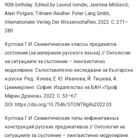
90
th birthday
.
Edited by Leonid Iomdin, Jasmina Miličevič,
Alain Polgure, Tilmann Reuther. Peter Lang Gmbh,
Internationaler Verlag Der Wissenschaften, 2022.
С
. 271–
280.
Кустова Г.И. Семантические классы предикатов
состояния (на материале русского языка) // Онтология
на ситуациите за състояние – лингвистично
моделиране. Съпоставително изследване за български
и руски. Ред.: Коева, Е. Ю. Иванова, Й. Тишева, А.
Циммерлинг. София: Издателство на БАН «Проф.
Марин Дринов», 2022. С. 53–67.
DOI
:
https
://
doi
.
org
/10.7546/
STONTBgRu
2022.03
Кустова Г.И. Семантические типы инфинитивных
конструкций русских предикативов // Онтология на
ситуациите за състояние – лингвистично моделиране.