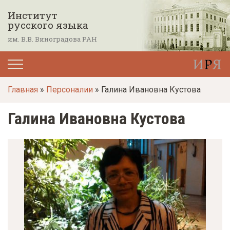
П
Институт
е
русского языка
р
им. В.В. Виноградова РАН
е
й
т
Главная
»
Персоналии
» Галина Ивановна Кустова
и
к
Галина Ивановна Кустова
о
с
н
о
в
н
о
м