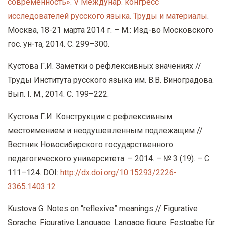
современность». V Междунар. конгресс
исследователей русского языка. Труды и материалы
.
Москва, 18-21 марта 2014 г. – М.: Изд-во Московского
гос. ун-та, 2014. С. 299–300.
Кустова Г.И. Заметки о рефлексивных значениях //
Труды Института русского языка им. В.В. Виноградова.
Вып. I. М., 2014. С. 199–222.
Кустова Г.И. Конструкции с рефлексивным
местоимением и неодушевленным подлежащим //
Вестник Новосибирского государственного
педагогического университета. – 2014. – № 3 (19). – С.
111–124. DOI:
http://dx.doi.org/10.15293/2226-
3365.1403.12
Kustova G. Notes on “reflexive” meanings // Figurative
Sprache. Figurative Language. Langage figure. Festgabe für