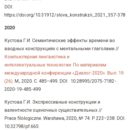
DOI
:
https
://
doi
.
org
/10.31912/
slova
_
konstrukzii
_2021_357-378
2020
Кустова Г.И. Семантические эффекты времени во
вводных конструкциях с ментальными глаголами //
Компьютерная лингвистика и
интеллектуальные
технологии: По материалам
международной конференции «Диалог-2020». Вып
. 19
(26)
.
М
., 2020.
С
. 485–499. DOI: 10.28995/2075-7182-
2020-19-485-499
Кустова Г.И. Экспрессивные конструкции и
валентности оценочных существительных //
Prace filologiczne
.
Warshawa, 2020, № 74. P. 223–238. DOI:
10.32798/pf.665