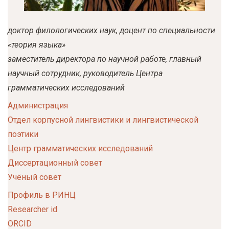
у
с
доктор филологических наук
доцент по специальности
о
«теория языка»
д
заместитель директора по научной работе
главный
е
научный сотрудник
руководитель Центра
р
грамматических исследований
ж
Администрация
а
Отдел корпусной лингвистики и лингвистической
н
поэтики
и
Центр грамматических исследований
ю
Диссертационный совет
Учёный совет
Профиль в РИНЦ
Researcher id
ORCID