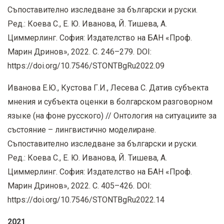
Съпоставително изследване за български и руски.
Ред.: Коева С., Е. Ю. Иванова, Й. Тишева, А.
Циммерлинг. София: Издателство на БАН «Проф.
Марин Дринов», 2022. С. 246–279.
DOI:
https
://
doi
.
org
/10.7546/
STONTBgRu
2022.09
Иванова Е.Ю., Кустова Г.И., Лесева С. Датив субъекта
мнения и субъекта оценки в болгарском разговорном
языке (на фоне русского) // Онтология на ситуациите за
състояние – лингвистично моделиране.
Съпоставително изследване за български и руски.
Ред.: Коева С., Е. Ю. Иванова, Й. Тишева, А.
Циммерлинг. София: Издателство на БАН «Проф.
Марин Дринов», 2022. С. 405–426.
DOI
:
https
://
doi
.
org
/10.7546/
STONTBgRu
2022.14
2021