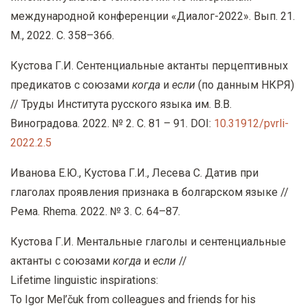
международной конференции «Диалог-2022». Вып. 21.
М., 2022. С. 358–366.
Кустова Г.И. Сентенциальные актанты перцептивных
предикатов с союзами
когда
и
если
(по данным НКРЯ)
// Труды Института русского языка им. В.В.
Виноградова. 2022. № 2. С. 81 – 91. DOI:
10.31912/pvrli-
2022.2.5
Иванова Е.Ю., Кустова Г.И., Лесева С. Датив при
глаголах проявления признака в болгарском языке //
Рема. Rhema. 2022. № 3. С. 64–87.
Кустова Г.И. Ментальные глаголы и сентенциальные
актанты с союзами
когда
и
если
//
Lifetime linguistic inspirations
:
To Igor Mel
’č
uk from colleagues and friends for his