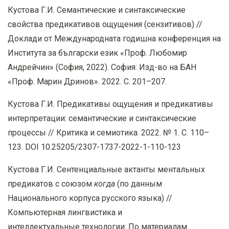
Кустова Г.И. Семантические и синтаксические
свойства предикативов ощущения (сензитивов) //
Доклади от Международната годишна конференция на
Института за български език «Проф. Любомир
Андрейчин» (София, 2022). София: Изд-во на БАН
«Проф. Марин Дринов». 2022. С. 201–207.
Кустова Г.И. Предикативы ощущения и предикативы
интерпретации: семантические и синтаксические
процессы // Критика и семиотика. 2022.
№ 1.
С
. 110
–
123. DOI 10.25205/2307-1737-2022-1-110-123
Кустова Г.И. Сентенциальные актанты ментальных
предикатов с союзом
когда
(по данным
Национального корпуса русского языка) //
Компьютерная лингвистика и
интеллектуальные
технологии: По материалам