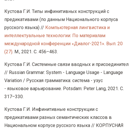
Кустова Г.И. Типы инфинитивных конструкций с
предикативами (по данным Национального корпуса
русского языка) //
Компьютерная лингвистика и
интеллектуальные
технологии: По материалам
международной конференции «Диалог-2021». Вып. 20
(27)
. М., 2021. С. 456–463.
Кустова Г
.
И
.
Системные связи вводных и присоединител
// Russian Grammar: System - Language Usage - Language
Variation /
Русская грамматика
:
система
-
узус
-
языковое варьирование
. Potsdam
:
Peter Lang
,
2021. С.
317–330.
Кустова Г.И.
Инфинитивные конструкции с
предикативами разных семантических классов в
Национальном корпусе русского языка // КОРПУСНАЯ