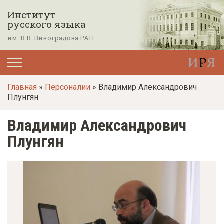
П
Институт
е
русского языка
р
им. В.В. Виноградова РАН
е
й
т
Главная
»
Персоналии
» Владимир Александрович
и
Плунгян
к
о
Владимир Александрович
с
Плунгян
н
о
в
н
о
м