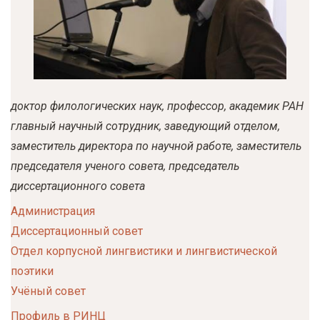
у
с
о
д
е
доктор филологических наук
профессор
академик РАН
р
главный научный сотрудник
заведующий отделом
ж
заместитель директора по научной работе
заместитель
а
председателя ученого совета
председатель
н
диссертационного совета
и
ю
Администрация
Диссертационный совет
Отдел корпусной лингвистики и лингвистической
поэтики
Учёный совет
Профиль в РИНЦ