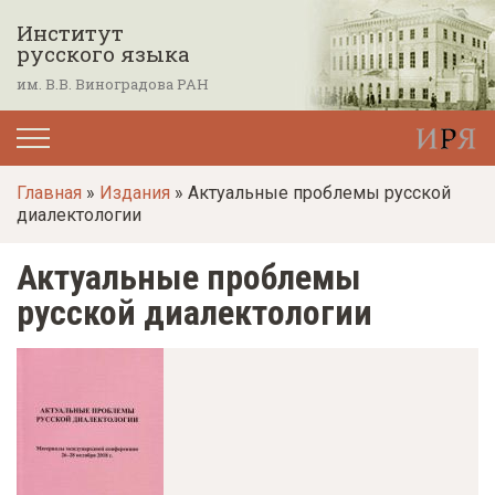
П
Институт
е
русского языка
р
им. В.В. Виноградова РАН
е
й
т
Главная
»
Издания
» Актуальные проблемы русской
и
диалектологии
к
о
Актуальные проблемы
с
русской диалектологии
н
о
в
н
о
м