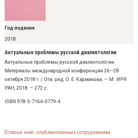
у
с
о
Год издания
д
е
2018
р
Актуальные проблемы русской диалектологии
ж
Актуальные проблемы русской диалектологии.
а
Материалы международной конференции 26—28
н
октября 2018 г. / Отв. ред. О. Е. Кармакова. — М.: ИРЯ
и
РАН, 2018. — 272 с.
ю
ISBN 978-5-7164-0779-4
[Список книг, опубликованных сотрудниками