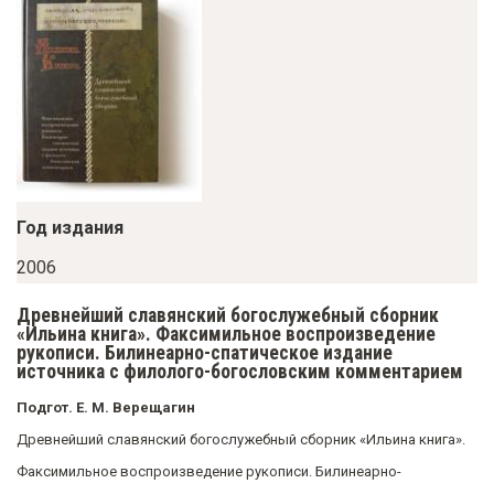
у
с
о
д
е
р
ж
Год издания
а
н
2006
и
Древнейший славянский богослужебный сборник
ю
«Ильина книга». Факсимильное воспроизведение
рукописи. Билинеарно-спатическое издание
источника с филолого-богословским комментарием
Подгот. Е. М. Верещагин
Древнейший славянский богослужебный сборник «Ильина книга».
Факсимильное воспроизведение рукописи. Билинеарно-