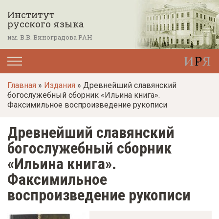
П
Институт
е
русского языка
р
им. В.В. Виноградова РАН
е
й
т
Главная
»
Издания
» Древнейший славянский
и
богослужебный сборник «Ильина книга».
к
Факсимильное воспроизведение рукописи
о
Древнейший славянский
с
н
богослужебный сборник
о
«Ильина книга».
в
Факсимильное
н
воспроизведение рукописи
о
м