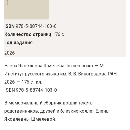
у
с
о
ISBN
978-5-88744-103-0
д
Количество страниц
176 с.
е
Год издания
р
ж
2026
а
Елена Яковлевна Шмелева. In memoriam. — М.:
н
Институт русского языка им. В. В. Виноградова РАН,
и
2026. — 176 с., ил.
ю
ISBN 978-5-88744-103-0
В мемориальный сборник вошли тексты
родственников, друзей и близких коллег Елены
Яковлевны Шмелевой.