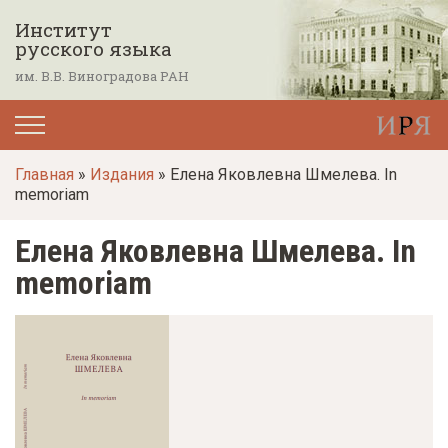
П
Институт
е
русского языка
р
им. В.В. Виноградова РАН
е
й
т
Главная
»
Издания
» Елена Яковлевна Шмелева. In
и
memoriam
к
о
Елена Яковлевна Шмелева. In
с
memoriam
н
о
в
н
о
м