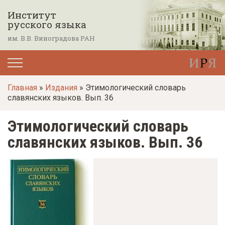
П
Институт
е
русского языка
р
им. В.В. Виноградова РАН
е
й
т
Главная
»
Издания
» Этимологический словарь
и
славянских языков. Вып. 36
к
о
Этимологический словарь
с
славянских языков. Вып. 36
н
о
в
н
о
м