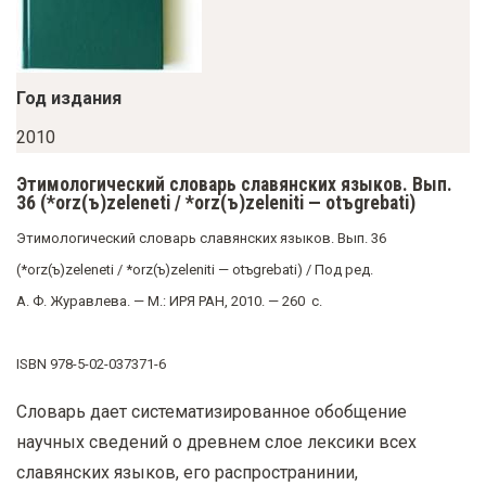
у
с
о
Год издания
д
е
2010
р
Этимологический словарь славянских языков. Вып.
ж
36 (*orz(ъ)zeleneti / *orz(ъ)zeleniti — otъgrebati)
а
Этимологический словарь славянских языков. Вып. 36
н
(*orz(ъ)zeleneti / *orz(ъ)zeleniti — otъgrebati) / Под ред.
и
А. Ф. Журавлева. — М.: ИРЯ РАН, 2010. — 260 с.
ю
ISBN 978-5-02-037371-6
Словарь дает систематизированное обобщение
научных сведений о древнем слое лексики всех
славянских языков, его распространинии,