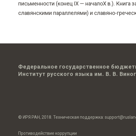
письменности (конец IX — началоX в.). Книга
славянскими параллелями) и славяно-греческ
Федеральное государственное бюджет
Институт русского языка им. В. В. Вин
© ИРЯ РАН, 2018. Техническая поддержка:
support@ruslan
Противодействие коррупции