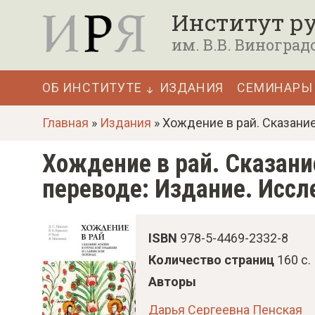
П
Институт ру
е
им. В.В. Виноград
р
е
ОБ ИНСТИТУТЕ
ИЗДАНИЯ
СЕМИНАРЫ
й
Основная
т
Главная
»
Издания
» Хождение в рай. Сказани
навигация
и
Хождение в рай. Сказани
к
переводе: Издание. Иссл
о
с
н
ISBN
978-5-4469-2332-8
о
Количество страниц
160 с.
в
Авторы
н
Дарья Сергеевна Пенская