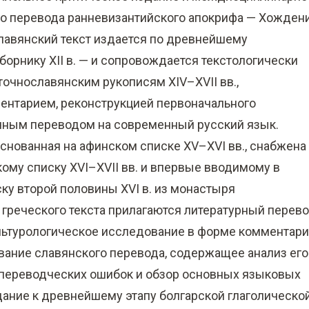
ого перевода ранневизантийского апокрифа — Хожден
 Славянский текст издается по древнейшему
орнику XII в. — и сопровождается текстологически
очнославянским рукописям XIV–XVII вв.,
ентарием, реконструкцией первоначального
очным переводом на современный русский язык.
основанная на афинском списке XV–XVI вв., снабжена
ому списку XVI–XVII вв. и впервые вводимому в
у второй половины XVI в. из монастыря
ю греческого текста прилагаются литературный перев
льтурологическое исследование в форме комментари
вание славянского перевода, содержащее анализ его
х переводческих ошибок и обзор основных языковых
дание к древнейшему этапу болгарской глаголическо