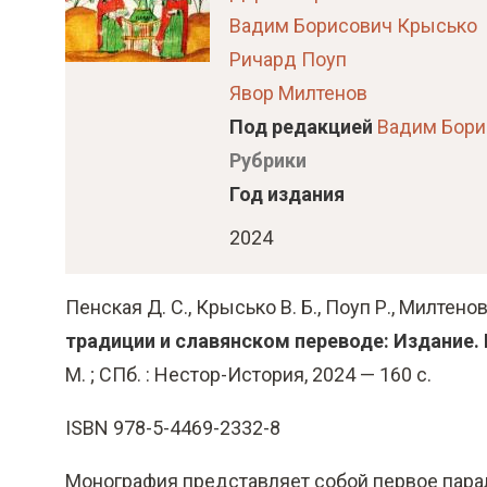
о
Вадим Борисович Крысько
м
Ричард Поуп
у
Явор Милтенов
с
Под редакцией
Вадим Бори
о
Рубрики
д
Год издания
е
р
2024
ж
а
Пенская Д. С., Крысько В. Б., Поуп Р., Милтенов
н
традиции и славянском переводе: Издание.
и
М. ; СПб. : Нестор-История, 2024 — 160 с.
ю
ISBN 978-5-4469-2332-8
Монография представляет собой первое пар