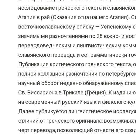
исследование греческого текста и славянск
Агапия в рай (Сказания отца нашего Агапия).
восточнославянскому списку — Успенскому сб
значимыми разночтениями по 28 южно- и вост
переводоведческим и лингвистическим комм
славянского перевода и ее грамматически т
Публикация критического греческого текста, 
полной коллацией разночтений по петербургск
научный оборот недавно обнаруженному списк
Св. Виссариона в Трикале (Греция). К издани
на современный русский язык и филолого-ку
Далее публикуется лингвистическое исследо
отличий от греческого оригинала, возможны
черт перевода, позволяющий отнести его соз