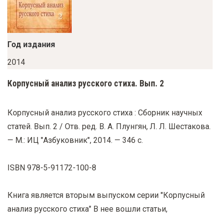
у
с
о
Год издания
д
е
2014
р
Корпусный анализ русского стиха. Вып. 2
ж
а
Корпусный анализ русского стиха : Сборник научных
н
статей. Вып. 2 / Отв. ред. В. А. Плунгян, Л. Л. Шестакова.
и
— М.: ИЦ "Азбуковник", 2014. — 346 с.
ю
ISBN 978-5-91172-100-8
Книга является вторым выпуском серии "Корпусный
анализ русского стиха" В нее вошли статьи,