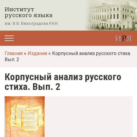
П
Институт
е
русского языка
р
им. В.В. Виноградова РАН
е
й
т
Главная
»
Издания
» Корпусный анализ русского стиха.
и
Вып. 2
к
о
Корпусный анализ русского
с
стиха. Вып. 2
н
о
в
н
о
м