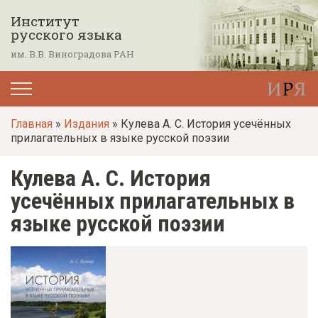
П
Институт
е
русского языка
р
им. В.В. Виноградова РАН
е
й
т
Главная
»
Издания
» Кулева А. С. История усечённых
и
прилагательных в языке русской поэзии
к
о
Кулева А. С. История
с
усечённых прилагательных в
н
языке русской поэзии
о
в
н
о
м