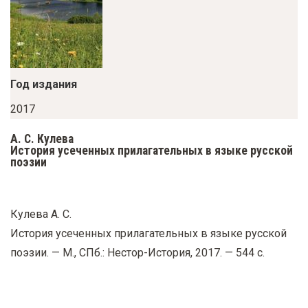
у
с
о
д
Год издания
е
р
2017
ж
А. С. Кулева
а
История усеченных прилагательных в языке русской
поэзии
н
и
ю
Кулева А. С.
История усеченных прилагательных в языке русской
поэзии. — М., СПб.: Нестор-История, 2017. — 544 с.