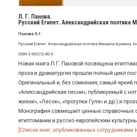
о
м
Л. Г. Панова.
у
Русский Египет. Александрийская поэтика Ми
с
Панова Л.Г.
о
Русский Египет. Александрийская поэтика Михаила Кузмина. Кн. I
д
ISBN 5-902312-80-9
е
Новая книга Л.Г. Пановой посвящена египтомании
р
проза и драматургия прошли полный цикл пос
ж
Оригинальный и, без сомнения, самый яркий п
а
«Александрийские песни», публикуемый с нот
н
жизни», «Лесок», «прогулки Гуля» и др.) и про
и
Монография совмещает ценные справочные с
ю
египтомании и русско-европейским культурны
[Список книг, опубликованных сотрудниками Ин