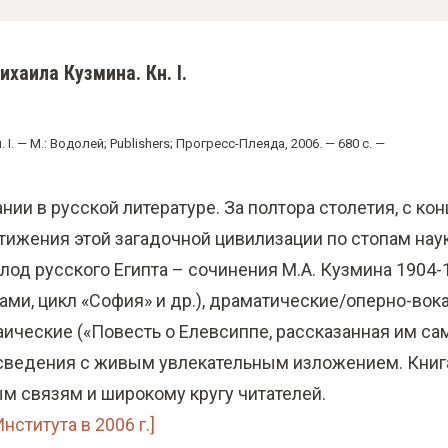
хаила Кузмина. Кн. I.
. — М.: Водолей; Publishers; Прогресс-Плеяда, 2006. — 680 с. —
 в русской литературе. За полтора столетия, с конца X
тижения этой загадочной цивилизации по стопам наук
лод русского Египта – сочинения М.А. Кузмина 1904-1
ами, цикл «София» и др.), драматические/оперно-во
заические («Повесть о Елевсиппе, рассказанная им са
ведения с живым увлекательным изложением. Книга
м связям и широкому кругу читателей.
ститута в 2006 г.]