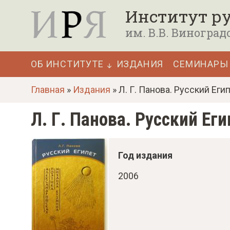
П
Институт ру
е
им. В.В. Виноград
р
е
ОБ ИНСТИТУТЕ
ИЗДАНИЯ
СЕМИНАРЫ
й
Основная
т
Главная
»
Издания
» Л. Г. Панова. Русский Еги
навигация
и
Л. Г. Панова. Русский Ег
к
о
с
Год издания
н
2006
о
в
н