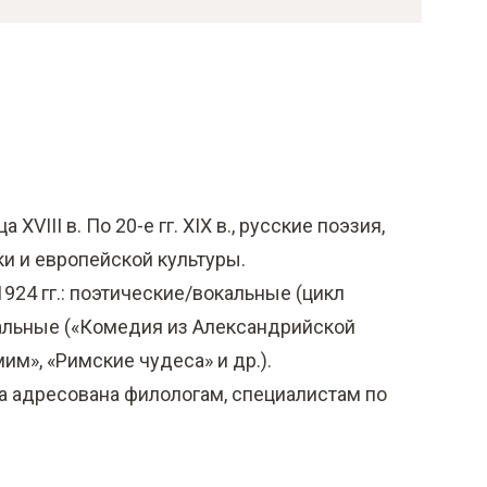
VIII в. По 20-е гг. XIX в., русские поэзия,
и и европейской культуры.
924 гг.: поэтические/вокальные (цикл
кальные («Комедия из Александрийской
мим», «Римские чудеса» и др.).
 адресована филологам, специалистам по