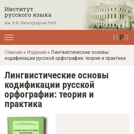
П
Институт
е
русского языка
р
им. В.В. Виноградова РАН
е
й
т
Главная
»
Издания
» Лингвистические основы
и
кодификации русской орфографии: теория и практика
к
о
Лингвистические основы
с
кодификации русской
н
орфографии: теория и
о
практика
в
н
о
м