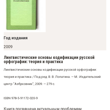
у
с
о
д
е
р
Год издания
ж
2009
а
Лингвистические основы кодификации русской
н
орфографии: теория и практика
и
Лингвистические основы кодификации русской орфографии:
ю
теория и практика
/ Под ред. В. В. Лопатина. — М.: Издательский
центр "Азбуковник", 2009. — 279 с.
ISBN 978-5-91172-020-9
Книга посвящена актуальным проблемам