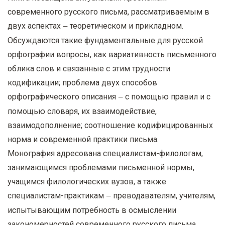
современного русского письма, рассматриваемым в
двух аспектах
теоретическом и прикладном.
—
Обсуждаются такие фундаментальные для русской
орфографии вопросы, как вариативность письменного
облика слов и связанные с этим трудности
кодификации; проблема двух способов
орфографического описания
с помощью правил и с
—
помощью словаря, их взаимодействие,
взаимодополнение; соотношение кодифицированных
норма и современной практики письма.
Монография адресована специалистам-филологам,
занимающимся проблемами письменной нормы,
учащимся филологических вузов, а также
специалистам-практикам
преводавателям, учителям,
—
испытывающим потребность в осмыслении
закономерностей современного русского письма.