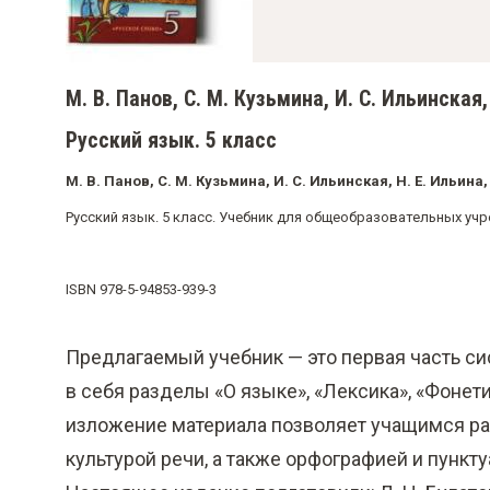
о
м
у
М. В. Панов, С. М. Кузьмина, И. С. Ильинская, 
с
о
Русский язык. 5 класс
д
М. В. Панов, С. М. Кузьмина, И. С. Ильинская, Н. Е. Ильина, 
е
Русский язык. 5 класс. Учебник для общеобразовательных учреж
р
ж
ISBN 978-5-94853-939-3
а
н
Предлагаемый учебник — это первая часть си
и
в себя разделы «О языке», «Лексика», «Фонет
ю
изложение материала позволяет учащимся раз
культурой речи, а также орфографией и пункту