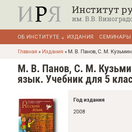
П
Институт ру
е
им. В.В. Виноград
р
е
ОБ ИНСТИТУТЕ
ИЗДАНИЯ
СЕМИНАРЫ
й
Основная
т
Главная
»
Издания
» М. В. Панов, С. М. Кузьмин
навигация
и
М. В. Панов, С. М. Кузьми
к
язык. Учебник для 5 кла
о
с
н
Год издания
о
2008
в
н