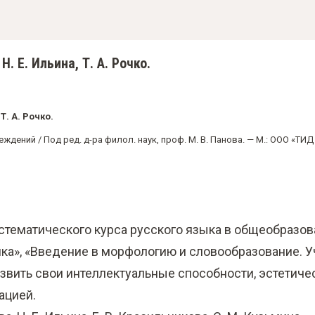
Н. Е. Ильина, Т. А. Рочко.
Т. А. Рочко.
дений / Под ред. д-ра филол. наук, проф. М. В. Панова. — М.: ООО «ТИД «
стематического курса русского языка в общеобразова
ика», «Введение в морфологию и словообразование. 
вить свои интеллектуальные способности, эстетичес
ацией.