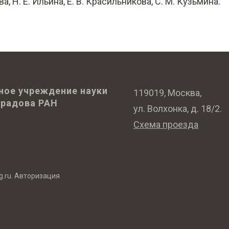
, Н. Е. Ильина, Е. В. Красильникова, С. М. Кузьмина.
ное учреждение науки
119019, Москва,
оградова РАН
ул. Волхонка, д. 18/2.
Схема проезда
g.ru
.
Авторизация