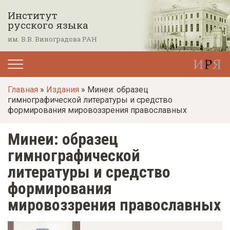
П
Институт
е
русского языка
р
им. В.В. Виноградова РАН
е
й
т
Главная
»
Издания
» Минеи: образец
и
гимнографической литературы и средство
к
формирования мировоззрения православных
о
Минеи: образец
с
н
гимнографической
о
литературы и средство
в
формирования
н
мировоззрения православных
о
м