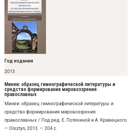
у
с
о
д
е
р
ж
Год издания
а
н
2013
и
Минеи: образец гимнографической литературы и
ю
средство формирования мировоззрения
православных
Минеи: образец гимнографической литературы и
средство формирования мировоззрения
православных / Под ред. Е. Потехиной и А. Кравецкого.
— Olsztyn, 2013. — 204 с.