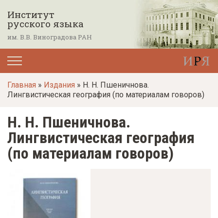
П
Институт
е
русского языка
р
им. В.В. Виноградова РАН
е
й
т
Главная
»
Издания
» Н. Н. Пшеничнова.
и
Лингвистическая география (по материалам говоров)
к
о
Н. Н. Пшеничнова.
с
Лингвистическая география
н
(по материалам говоров)
о
в
н
о
м