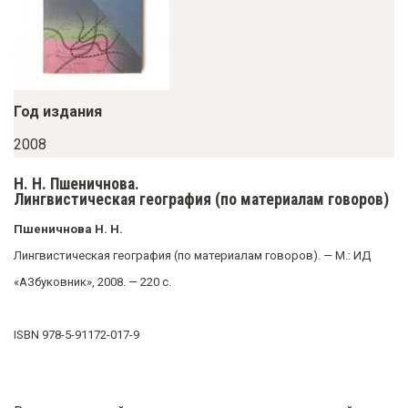
у
с
о
д
Год издания
е
р
2008
ж
Н. Н. Пшеничнова.
а
Лингвистическая география (по материалам говоров)
н
Пшеничнова Н. Н.
и
Лингвистическая география (по материалам говоров). — М.: ИД
ю
«АЗбуковник», 2008. — 220 с.
ISBN 978-5-91172-017-9