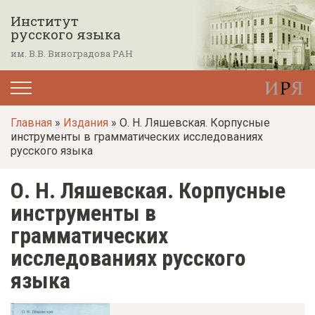
П
Институт
е
русского языка
р
им. В.В. Виноградова РАН
е
й
т
Главная
»
Издания
» О. Н. Ляшевская. Корпусные
и
инструменты в грамматических исследованиях
к
русского языка
о
О. Н. Ляшевская. Корпусные
с
н
инструменты в
о
грамматических
в
исследованиях русского
н
языка
о
м