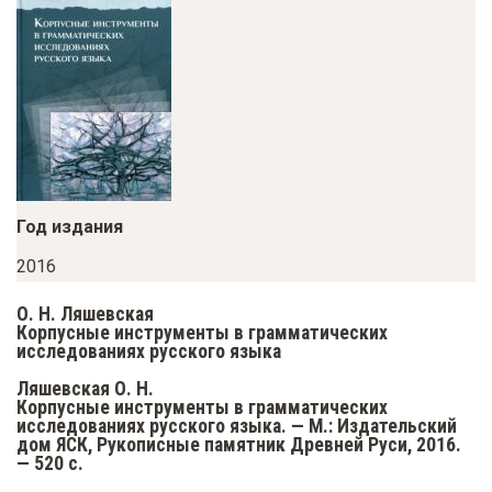
у
с
о
д
е
р
ж
Год издания
а
н
2016
и
О. Н. Ляшевская
ю
Корпусные инструменты в грамматических
исследованиях русского языка
Ляшевская О. Н.
Корпусные инструменты в грамматических
исследованиях русского языка. — М.: Издательский
дом ЯСК, Рукописные памятник Древней Руси, 2016.
— 520 с.