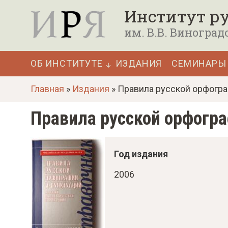
П
Институт ру
е
им. В.В. Виноград
р
е
ОБ ИНСТИТУТЕ
ИЗДАНИЯ
СЕМИНАРЫ
й
Основная
т
Главная
»
Издания
» Правила русской орфогра
навигация
и
Правила русской орфогр
к
о
с
Год издания
н
2006
о
в
н