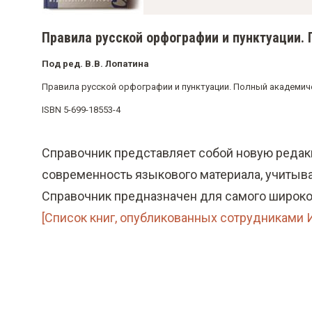
о
м
Правила русской орфографии и пунктуации.
у
Под ред. В.В. Лопатина
с
о
Правила русской орфографии и пунктуации. Полный академическ
д
ISBN 5-699-18553-4
е
р
Справочник представляет собой новую редакц
ж
современность языкового материала, учитыв
а
Справочник предназначен для самого широког
н
[Список книг, опубликованных сотрудниками Ин
и
ю