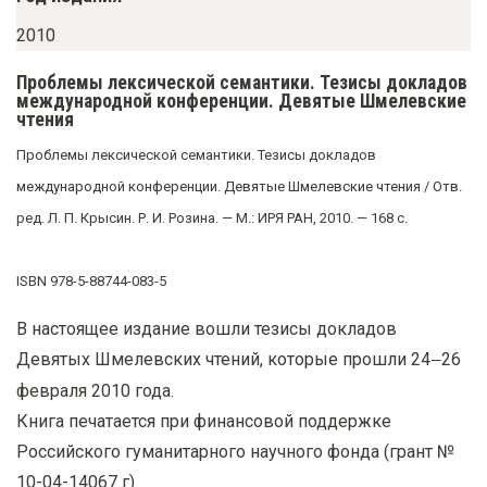
у
2010
с
о
Проблемы лексической семантики. Тезисы докладов
международной конференции. Девятые Шмелевские
д
чтения
е
Проблемы лексической семантики. Тезисы докладов
р
международной конференции. Девятые Шмелевские чтения / Отв.
ж
ред. Л. П. Крысин. Р. И. Розина. — М.: ИРЯ РАН, 2010. — 168 с.
а
н
ISBN 978-5-88744-083-5
и
ю
В настоящее издание вошли тезисы докладов
Девятых Шмелевских чтений, которые прошли 24
26
—
февраля 2010 года.
Книга печатается при финансовой поддержке
Российского гуманитарного научного фонда (грант №
10-04-14067 г).