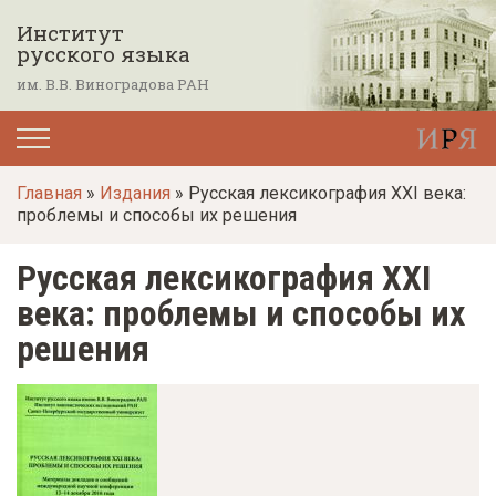
П
Институт
е
русского языка
р
им. В.В. Виноградова РАН
е
й
т
Главная
»
Издания
» Русская лексикография XXI века:
и
проблемы и способы их решения
к
о
Русская лексикография XXI
с
века: проблемы и способы их
н
решения
о
в
н
о
м