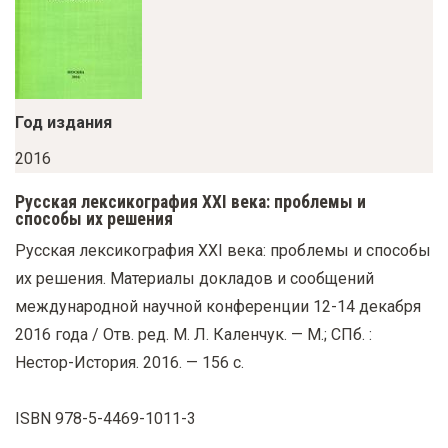
у
с
о
д
Год издания
е
р
2016
ж
Русская лексикография XXI века: проблемы и
а
способы их решения
н
Русская лексикография XXI века: проблемы и способы
и
их решения. Материалы докладов и сообщений
ю
международной научной конференции 12-14 декабря
2016 года / Отв. ред. М. Л. Каленчук. — М.; СПб. :
Нестор-История. 2016. — 156 с.
ISВN 978-5-4469-1011-3