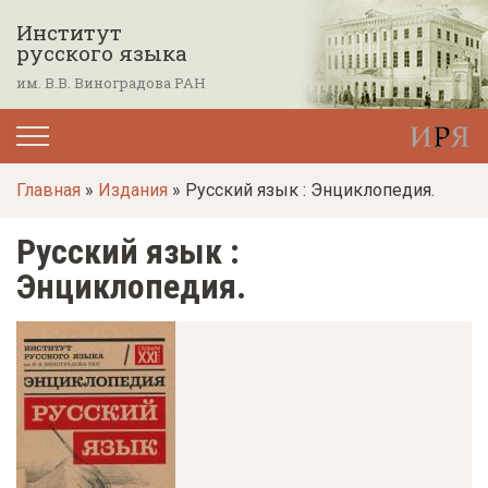
П
Институт
е
русского языка
р
им. В.В. Виноградова РАН
е
й
т
Главная
»
Издания
» Русский язык : Энциклопедия.
и
к
Русский язык :
о
Энциклопедия.
с
н
о
в
н
о
м