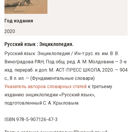
у
с
о
Год издания
д
2020
е
Русский язык : Энциклопедия.
р
Русский язык: Энциклопедия / Ин-т рус. яз. им. В. В.
ж
Виноградова РАН; Под общ. ред. А. М. Молдована — 3-е
а
изд. перераб. и доп. М.: АСТ-ПРЕСС ШКОЛА, 2020. — 904
н
с., 8 л. ил. — (Фундаментальные словари)
и
Указатель авторов словарных статей
к третьему
ю
изданию энциклопедии «Русский язык»,
подготовленный С. А. Крыловым.
ISBN 978-5-907126-47-3