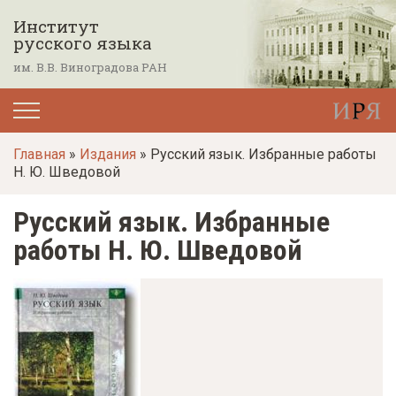
П
Институт
е
русского языка
р
им. В.В. Виноградова РАН
е
й
т
Главная
»
Издания
» Русский язык. Избранные работы
и
Н. Ю. Шведовой
к
о
Русский язык. Избранные
с
работы Н. Ю. Шведовой
н
о
в
н
о
м