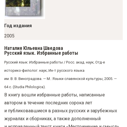
у
с
о
Год издания
д
е
2005
р
Наталия Юльевна Шведова
ж
Русский язык. Избранные работы
а
Русский язык: Избранные работы / Росс. акад. наук; Отд-е
н
историко-филолог. наук; Ин-т русского языка
и
им. В. В. Виноградова.
— М.: Языки славянской культуры, 2005. —
ю
64 с. (Studia Philologica).
В книгу вошли избранные работы, написанные
автором в течение последних сорока лет
и публиковавшиеся в разных русских и зарубежных
журналах и сборниках, а также дополненный
и исправленный текст книги «Местоимение и смысл»