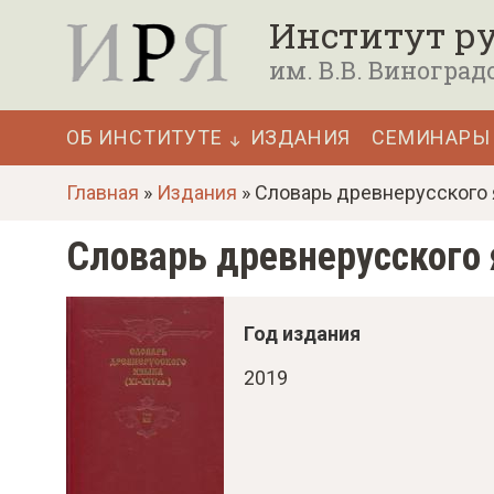
П
Институт ру
е
им. В.В. Виноград
р
е
ОБ ИНСТИТУТЕ
ИЗДАНИЯ
СЕМИНАРЫ
й
Основная
т
Главная
»
Издания
» Словарь древнерусского яз
навигация
и
Словарь древнерусского я
к
о
с
Год издания
н
2019
о
в
н