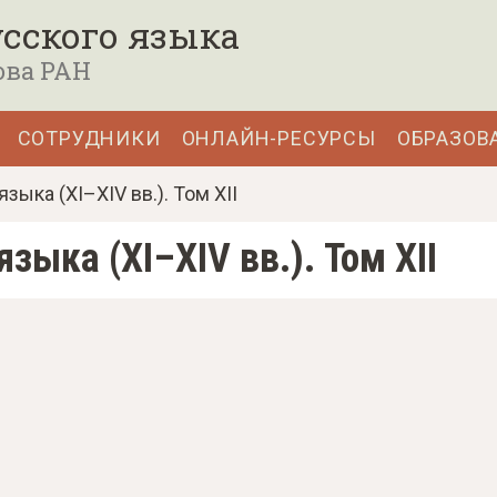
сского языка
ова РАН
СОТРУДНИКИ
ОНЛАЙН-РЕСУРСЫ
ОБРАЗОВ
ыка (XI–XIV вв.). Том XII
зыка (XI–XIV вв.). Том XII