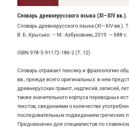
о
м
Словарь древнерусского языка (XI—XIV вв.). Т
у
Словарь древнерусского языка (XI—XIV вв.). Т. X
с
В. Б. Крысько. — М.: Азбуковник, 2019. — 688 с.
о
д
ISBN 978-5-91172-186-2 (Т. 12)
е
р
Словарь отражает лексику и фразеологию обш
ж
вв., прежде всего оригинальных: в нем пред
а
древнерусских грамот, надписей, записей, лето
н
также значительного корпуса переводных ис
и
текстов, сведениями о количестве употреблен
ю
последовательным подведением греческих пар
Предназначен для специалистов по славянски