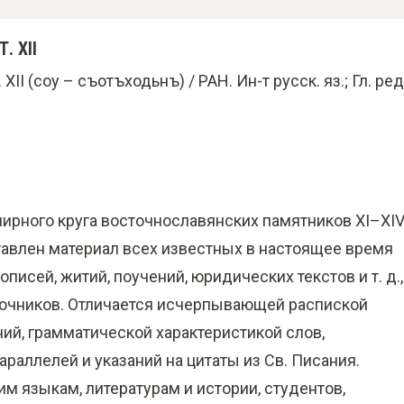
. XII
II (соу – съотъходьнъ) / РАН. Ин-т русск. яз.; Гл. ред
ирного круга восточнославянских памятников XI–XI
ставлен материал всех известных в настоящее время
писей, житий, поучений, юридических текстов и т. д.,
точников. Отличается исчерпывающей распиской
ий, грамматической характеристикой слов,
аллелей и указаний на цитаты из Св. Писания.
м языкам, литературам и истории, студентов,