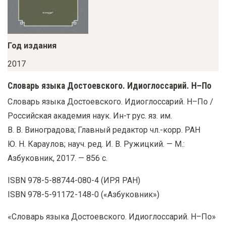
у
с
о
Год издания
д
е
2017
р
Словарь языка Достоевского. Идиоглоссарий. Н–По
ж
Словарь языка Достоевского. Идиоглоссарий. Н–По /
а
Российская академия наук. Ин-т рус. яз. им.
н
В. В. Виноградова; Главный редактор чл.-корр. РАН
и
Ю. Н. Караулов; науч. ред. И. В. Ружицкий. — М.:
ю
Азбуковник, 2017. — 856 с.
ISBN 978-5-88744-080-4 (ИРЯ РАН)
ISBN 978-5-91172-148-0 («Азбуковник»)
«Словарь языка Достоевского. Идиоглоссарий. Н–По»