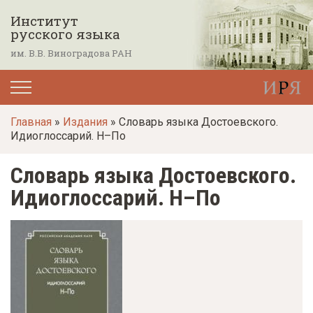
П
Институт
е
русского языка
р
им. В.В. Виноградова РАН
е
й
т
Главная
»
Издания
» Словарь языка Достоевского.
и
Идиоглоссарий. Н–По
к
о
Словарь языка Достоевского.
с
Идиоглоссарий. Н–По
н
о
в
н
о
м