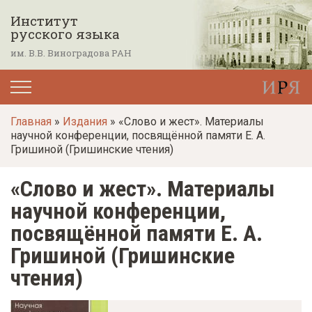
П
Институт
е
русского языка
р
им. В.В. Виноградова РАН
е
й
т
Главная
»
Издания
» «Слово и жест». Материалы
и
научной конференции, посвящённой памяти Е. А.
к
Гришиной (Гришинские чтения)
о
«Слово и жест». Материалы
с
н
научной конференции,
о
посвящённой памяти Е. А.
в
Гришиной (Гришинские
н
чтения)
о
м