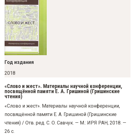
у
с
о
д
е
р
ж
Год издания
а
н
2018
и
«Слово и жест». Материалы научной конференции,
ю
посвящённой памяти Е. А. Гришиной (Гришинские
чтения)
«Слово и жест». Материалы научной конференции,
посвящённой памяти Е. А. Гришиной (Гришинские
чтения) / Отв. ред. С. О. Савчук. — М.: ИРЯ РАН, 2018. —
26 с.