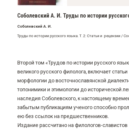
о
м
Соболевский А. И. Труды по истории русского
у
Соболевский А. И.
с
о
Труды по истории русского языка. Т. 2: Статьи и рецензии / Сост
д
е
Второй том «Трудов по истории русского язы
р
великого русского филолога, включает статьи
ж
морфологии до восточнославянской диалектно
а
топонимики и этимологии до исторической ле
н
наследия Соболевского, к настоящему време
и
забытым публикациям ученого способно проли
ю
ею без ссылок на предшественников.
Издание рассчитано на филологов-славистов 