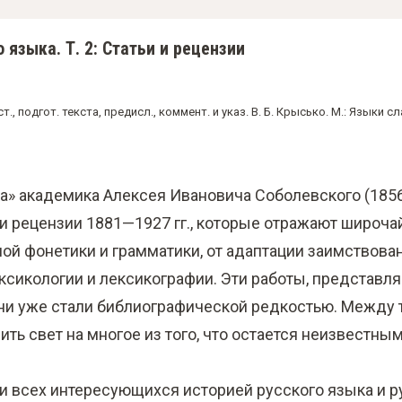
 языка. Т. 2: Статьи и рецензии
., подгот. текста, предисл., коммент. и указ. В. Б. Крысько. М.: Языки сл
ка» академика Алексея Ивановича Соболевского (18
 и рецензии 1881—1927 гг., которые отражают широча
й фонетики и грамматики, от адаптации заимствова
ксикологии и лексикографии. Эти работы, представ
ни уже стали библиографической редкостью. Между
ть свет на многое из того, что остается неизвестны
и всех интересующихся историей русского языка и р