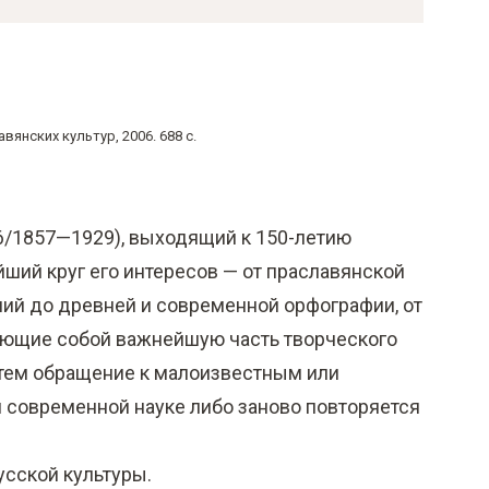
авянских культур, 2006. 688 c.
56/1857—1929), выходящий к 150-летию
йший круг его интересов — от праславянской
ний до древней и современной орфографии, от
ляющие собой важнейшую часть творческого
 тем обращение к малоизвестным или
м современной науке либо заново повторяется
усской культуры.