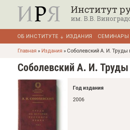
П
Институт ру
е
им. В.В. Виноград
р
е
ОБ ИНСТИТУТЕ
ИЗДАНИЯ
СЕМИНАРЫ
й
Основная
т
Главная
»
Издания
» Соболевский А. И. Труды п
навигация
и
Соболевский А. И. Труды 
к
о
с
Год издания
н
2006
о
в
н