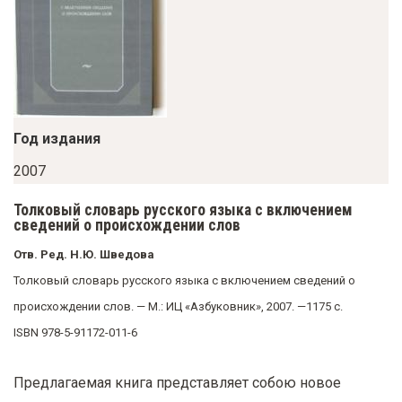
у
с
о
д
е
р
Год издания
ж
2007
а
Толковый словарь русского языка с включением
н
сведений о происхождении слов
и
Отв. Ред. Н.Ю. Шведова
ю
Толковый словарь русского языка с включением сведений о
происхождении слов. — М.: ИЦ «Азбуковник», 2007. —1175 с.
ISBN 978-5-91172-011-6
Предлагаемая книга представляет собою новое