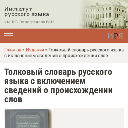
П
Институт
е
русского языка
р
им. В.В. Виноградова РАН
е
й
т
Главная
»
Издания
» Толковый словарь русского языка
и
с включением сведений о происхождении слов
к
о
Толковый словарь русского
с
языка с включением
н
сведений о происхождении
о
слов
в
н
о
м