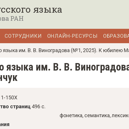
сского языка
ова РАН
СОТРУДНИКИ
ОНЛАЙН-РЕСУРСЫ
ОБРАЗОВ
о языка им. В. В. Виноградова (№1, 2025). К юбилею
 языка им. В. В. Виноградов
нчук
11-150X
тво страниц
496 с.
фонетика
семантика
лексик
ания