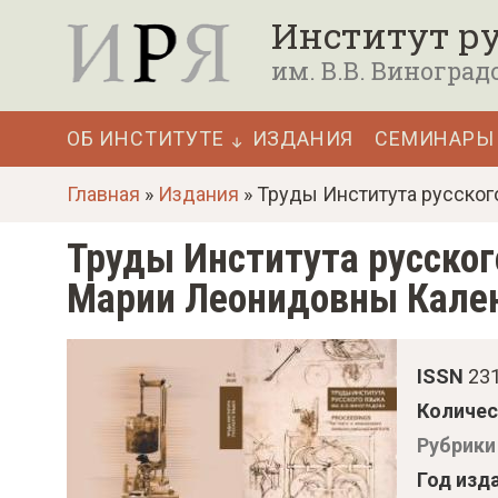
П
Институт ру
е
им. В.В. Виноград
р
е
ОБ ИНСТИТУТЕ
ИЗДАНИЯ
СЕМИНАРЫ
й
Основная
т
Главная
»
Издания
» Труды Института русског
навигация
и
Труды Института русского
к
Марии Леонидовны Кале
о
с
н
ISSN
23
о
Количес
в
Рубрики
н
Год изд