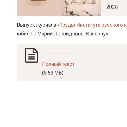
о
2025
м
у
Выпуск журнала
«Труды Института русского я
с
юбилею Марии Леонидовны Каленчук.
о
д
е
р
Полный текст
ж
(5.63 МБ)
а
н
и
ю