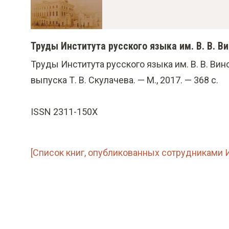
о
м
у
Труды Института русского языка им. В. В. В
с
Труды Института русского языка им. В. В. Вино
о
выпуска Т. В. Скулачева. — М., 2017. — 368 с.
д
е
ISSN 2311-150X
р
ж
а
[Список книг, опубликованных сотрудниками Ин
н
и
ю