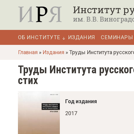
П
Институт ру
е
им. В.В. Виноград
р
е
ОБ ИНСТИТУТЕ
ИЗДАНИЯ
СЕМИНАРЫ
й
Основная
т
Главная
»
Издания
» Труды Института русского
навигация
и
Труды Института русског
к
стих
о
с
н
Год издания
о
2017
в
н