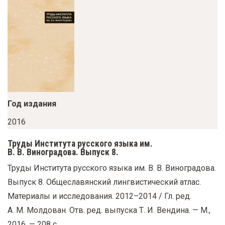
у
с
о
д
е
р
ж
Год издания
а
н
2016
и
Труды Института русского языка им.
ю
В. В. Виноградова. Выпуск 8.
Труды Института русского языка им. В. В. Виноградова.
Выпуск 8. Общеславянский лингвистический атлас.
Материалы и исследования. 2012–2014 / Гл. ред.
А. М. Молдован. Отв. ред. выпуска Т. И. Вендина. — М.,
2016. — 208 с.