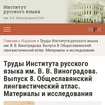
П
Институт
е
русского языка
р
им. В.В. Виноградова РАН
е
й
т
Главная
»
Издания
» Труды Института русского языка
и
им. В. В. Виноградова. Выпуск 8. Общеславянский
к
лингвистический атлас. Материалы и исследования
о
Труды Института русского
с
н
языка им. В. В. Виноградова.
о
Выпуск 8. Общеславянский
в
лингвистический атлас.
н
Материалы и исследования
о
м