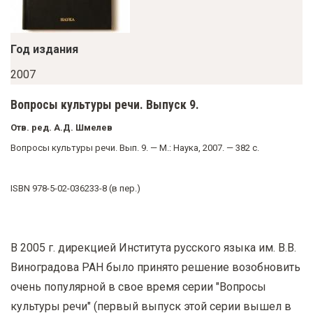
у
с
о
Год издания
д
2007
е
Вопросы культуры речи. Выпуск 9.
р
ж
Отв. ред. А.Д. Шмелев
а
Вопросы культуры речи. Вып. 9. — М.: Наука, 2007. — 382 с.
н
и
ISBN 978-5-02-036233-8 (в пер.)
ю
В 2005 г. дирекцией Института русского языка им. В.В.
Виноградова РАН было принято решение возобновить
очень популярной в свое время серии "Вопросы
культуры речи" (первый выпуск этой серии вышел в