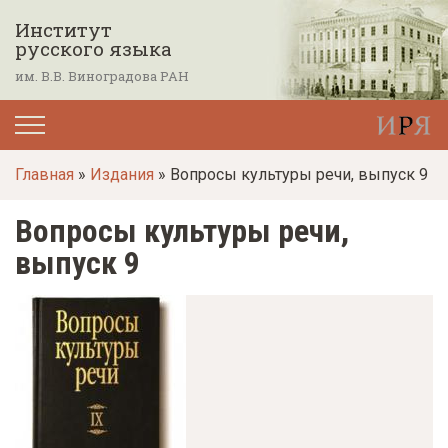
П
Институт
е
русского языка
р
им. В.В. Виноградова РАН
е
й
т
Главная
»
Издания
» Вопросы культуры речи, выпуск 9
и
к
Вопросы культуры речи,
о
выпуск 9
с
н
о
в
н
о
м