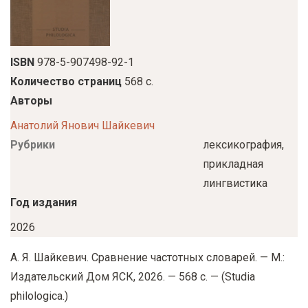
у
с
о
ISBN
978-5-907498-92-1
д
Количество страниц
568 с.
е
Авторы
р
ж
Анатолий Янович Шайкевич
а
Рубрики
лексикография
н
прикладная
и
лингвистика
ю
Год издания
2026
А. Я. Шайкевич. Сравнение частотных словарей.
—
М.:
Издательский Дом ЯСК, 2026. — 568 с. — (Studia
philologica.)