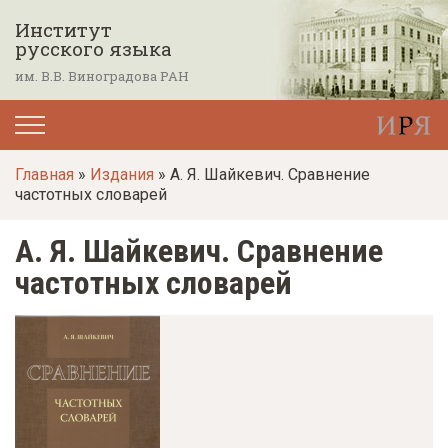
П
Институт
е
русского языка
р
им. В.В. Виноградова РАН
е
й
т
Главная
»
Издания
» А. Я. Шайкевич. Сравнение
и
частотных словарей
к
о
А. Я. Шайкевич. Сравнение
с
частотных словарей
н
о
в
н
о
м