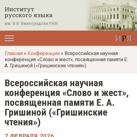
П
Институт
е
русского языка
р
им. В.В. Виноградова РАН
е
й
т
Главная
»
Конференции
» Всероссийская научная
и
конференция «Слово и жест», посвященная памяти Е.
к
А. Гришиной («Гришинские чтения»)
о
Всероссийская научная
с
н
конференция «Слово и жест»,
о
посвященная памяти Е. А.
в
Гришиной («Гришинские
н
чтения»)
о
м
7 ФЕВРАЛЯ 2026