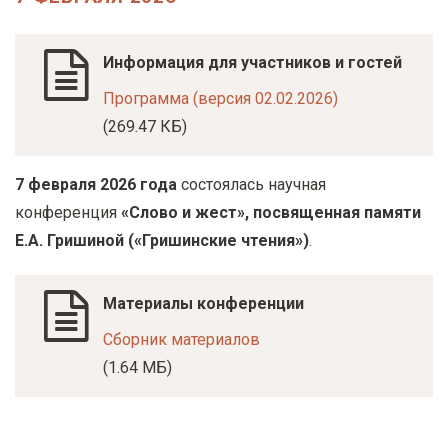
у
с
Информация для участников и гостей
о
д
Программа (версия 02.02.2026)
е
(269.47 КБ)
р
ж
7 февраля 2026 года
состоялась научная
а
конференция
«Слово и жест», посвященная памяти
н
Е.А. Гришиной («Гришинские чтения»)
.
и
ю
Материалы конференции
Сборник материалов
(1.64 МБ)