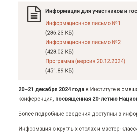
о
м
Информация для участников и го
у
Информационное письмо №1
с
(286.23 КБ)
о
Информационное письмо №2
д
(428.02 КБ)
е
Программа (версия 20.12.2024)
р
(451.89 КБ)
ж
а
20–21 декабря 2024 года
в Институте в сме
н
конференция
, посвященная 20-летию Нацио
и
Более подробные сведения доступны в инфо
ю
Информация о круглых столах и мастер-клас