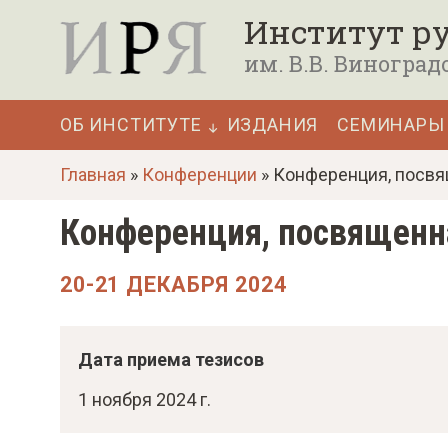
П
Институт ру
е
им. В.В. Виноград
р
е
ОБ ИНСТИТУТЕ
ИЗДАНИЯ
СЕМИНАРЫ
й
Основная
т
Главная
»
Конференции
» Конференция, посвя
навигация
и
Конференция, посвященн
к
о
20-21 ДЕКАБРЯ 2024
с
н
о
Дата приема тезисов
в
1 ноября 2024 г.
н