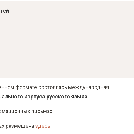
стей
шанном формате состоялась международная
нального корпуса русского языка
.
рмационных письмах.
сах размещена
здесь
.