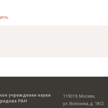
десь
.
ное учреждение науки
119019, Москва,
оградова РАН
ул. Волхонка, д. 18/2.