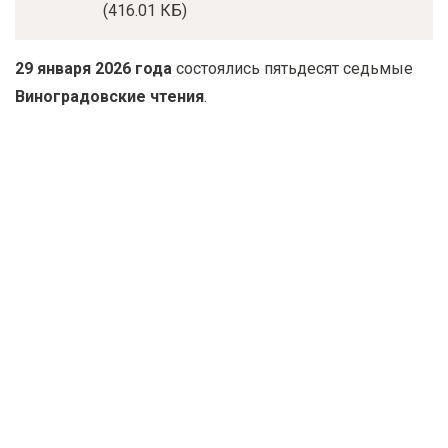
(416.01 КБ)
у
с
29 января 2026 года
состоялись пятьдесят седьмые
о
Виноградовские чтения
.
д
е
р
ж
а
н
и
ю