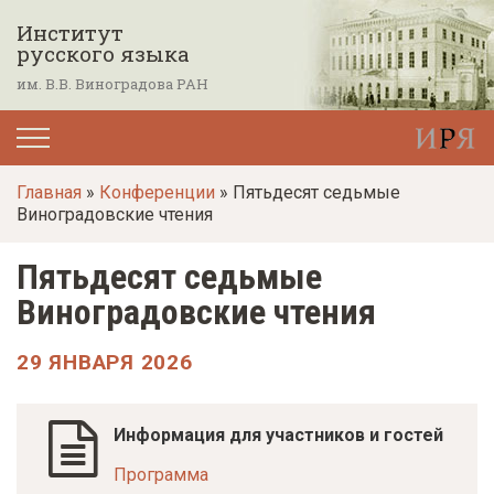
П
Институт
е
русского языка
р
им. В.В. Виноградова РАН
е
й
т
Главная
»
Конференции
» Пятьдесят седьмые
и
Виноградовские чтения
к
о
Пятьдесят седьмые
с
Виноградовские чтения
н
о
29 ЯНВАРЯ 2026
в
н
Информация для участников и гостей
о
Программа
м