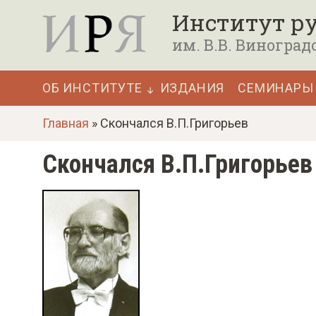
П
Институт ру
е
им. В.В. Виноград
р
е
ОБ ИНСТИТУТЕ
ИЗДАНИЯ
СЕМИНАРЫ
й
Основная
т
Главная
» Скончался В.П.Григорьев
навигация
и
Скончался В.П.Григорьев
к
о
с
н
о
в
н