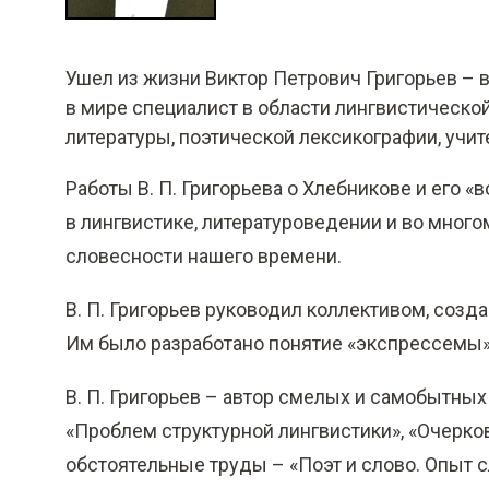
о
м
у
Ушел из жизни Виктор Петрович Григорьев –
с
в мире специалист в области лингвистическо
о
литературы, поэтической лексикографии, учит
д
Работы В. П. Григорьева о Хлебникове и его
е
в лингвистике, литературоведении и во мног
р
словесности нашего времени.
ж
а
В. П. Григорьев руководил коллективом, созд
н
Им было разработано понятие «экспрессемы»
и
В. П. Григорьев – автор смелых и самобытны
ю
«Проблем структурной лингвистики», «Очерков
обстоятельные труды – «Поэт и слово. Опыт с