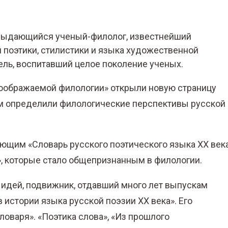
 выдающийся ученый-филолог, известнейший
й поэтики, стилистики и языка художественной
ель, воспитавший целое поколение ученых.
 «воображаемой филологии» открыли новую страницу
ом определили филологические перспективы русской
ающим «Словарь русского поэтического языка XX века
, которые стало общепризнанным в филологии.
х идей, подвижник, отдавший много лет выпускам
 истории языка русской поэзии XX века». Его
ловаря». «Поэтика слова», «Из прошлого