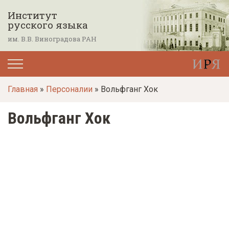
П
Институт
е
русского языка
р
им. В.В. Виноградова РАН
е
й
т
Главная
»
Персоналии
» Вольфганг Хок
и
к
Вольфганг Хок
о
с
н
о
в
н
о
м