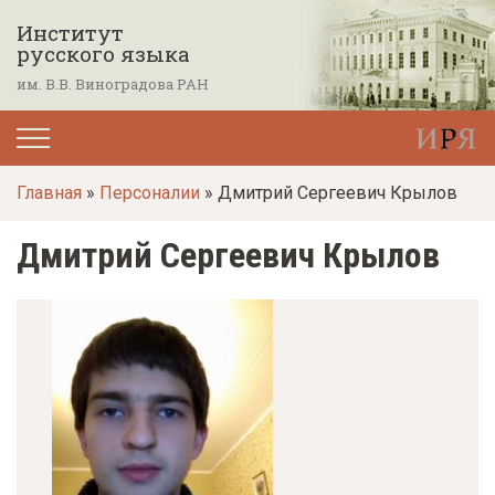
П
Институт
е
русского языка
р
им. В.В. Виноградова РАН
е
й
т
Главная
»
Персоналии
» Дмитрий Сергеевич Крылов
и
к
Дмитрий Сергеевич Крылов
о
с
н
о
в
н
о
м