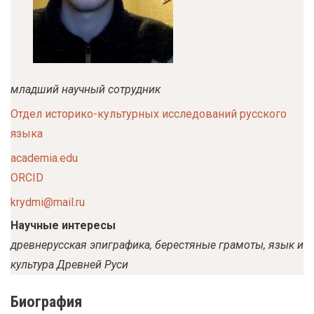
у
с
о
д
е
младший научный сотрудник
р
Отдел историко-культурных исследований русского
ж
языка
а
academia.edu
н
ORCID
и
krydmi@mail.ru
ю
Научные интересы
древнерусская эпиграфика, берестяные грамоты, язык и
культура Древней Руси
Биография