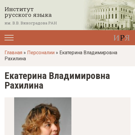
П
Институт
е
русского языка
р
им. В.В. Виноградова РАН
е
й
т
Главная
»
Персоналии
» Екатерина Владимировна
и
Рахилина
к
о
Екатерина Владимировна
с
Рахилина
н
о
в
н
о
м