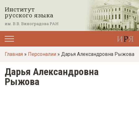
П
Институт
е
русского языка
р
им. В.В. Виноградова РАН
е
й
т
Главная
»
Персоналии
» Дарья Александровна Рыжова
и
к
Дарья Александровна
о
Рыжова
с
н
о
в
н
о
м