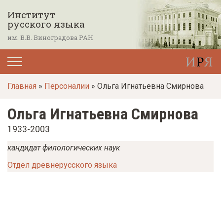
П
Институт
е
русского языка
р
им. В.В. Виноградова РАН
е
й
т
Главная
»
Персоналии
» Ольга Игнатьевна Смирнова
и
к
Ольга Игнатьевна Смирнова
о
1933-2003
с
н
кандидат филологических наук
о
Отдел древнерусского языка
в
н
о
м