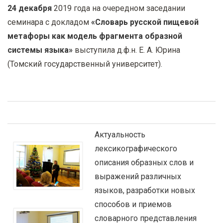
у
24 декабря
2019 года на очередном заседании
с
семинара с докладом
«Словарь русской пищевой
о
метафоры как модель фрагмента образной
д
системы языка»
выступила д.ф.н. Е. А. Юрина
е
(Томский государственный университет).
р
ж
а
н
и
Актуальность
ю
лексикографического
описания образных слов и
выражений различных
языков, разработки новых
способов и приемов
словарного представления