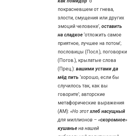
как помидор
‘о
покрасневшем от гнева,
злости, смущения или других
эмоций человеке’,
оставить
на сладкое
‘отложить самое
приятное, лучшее на потом’;
пословицы (Посл.), поговорки
(Погов.), крылатые слова
(Прец.):
вашими устами да
мёд пить
‘хорошо, если бы
случилось так, как вы
говорите’; авторские
метафорические выражения
(АМ):
«Но этот
хлеб насущный
для миллионов – «
скоромное
»
кушанье
на нашей