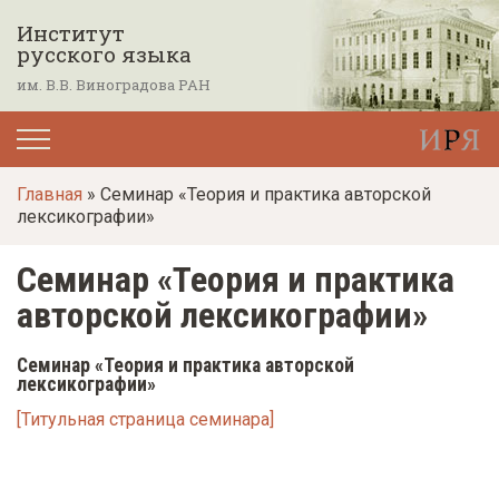
П
Институт
е
русского языка
р
им. В.В. Виноградова РАН
е
й
т
Главная
» Семинар «Теория и практика авторской
и
лексикографии»
к
о
Семинар «Теория и практика
с
авторской лексикографии»
н
о
Семинар «Теория и практика авторской
лексикографии»
в
[Титульная страница семинара]
н
о
м