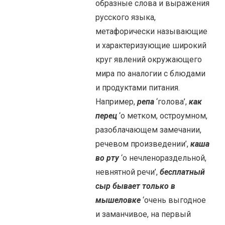
образные слова и выражения
русского языка,
метафорически называющие
и характеризующие широкий
круг явлений окружающего
мира по аналогии с блюдами
и продуктами питания.
Например,
репа
‘голова’,
как
перец
‘о метком, остроумном,
разоблачающем замечании,
речевом произведении’,
каша
во рту
‘о нечленораздельной,
невнятной речи’,
бесплатный
сыр бывает только в
мышеловке
‘очень выгодное
и заманчивое, на первый