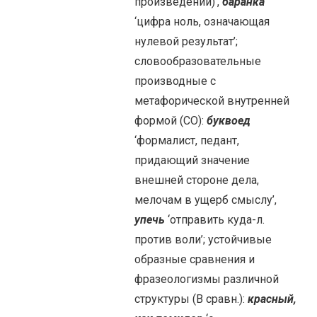
произведений)’,
баранка
‘цифра ноль, означающая
нулевой результат’;
словообразовательные
производные с
метафорической внутренней
формой (СО):
буквоед
‘формалист, педант,
придающий значение
внешней стороне дела,
мелочам в ущерб смыслу’,
упечь
‘отправить куда-л.
против воли’; устойчивые
образные сравнения и
фразеологизмы различной
структуры (В сравн.):
красный,