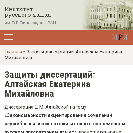
П
Институт
е
русского языка
р
им. В.В. Виноградова РАН
е
й
т
Главная
» Защиты диссертаций: Алтайская Екатерина
и
Михайловна
к
о
Защиты диссертаций:
с
Алтайская Екатерина
н
Михайловна
о
в
Диссертация Е. М. Алтайской на тему
н
«
Закономерности акцентирования сочетаний
о
служебных и знаменательных слов в современном
м
русском литературном языке
», представленная на