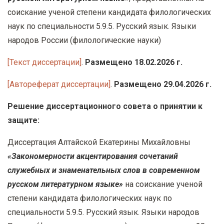
у
соискание ученой степени кандидата филологических
с
наук по специальности 5.9.5. Русский язык. Языки
о
народов России (филологические науки)
д
[Текст диссертации]
.
Размещено 18.02.2026 г.
е
р
[Автореферат диссертации]
.
Размещено 29.04.2026 г.
ж
а
Решение диссертационного совета о принятии к
н
защите:
и
Диссертация Алтайской Екатерины Михайловны
ю
«Закономерности акцентирования сочетаний
служебных и знаменательных слов в современном
русском литературном языке»
на соискание ученой
степени кандидата филологических наук по
специальности 5.9.5. Русский язык. Языки народов