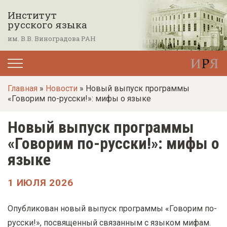
П
Институт
е
русского языка
р
им. В.В. Виноградова РАН
е
й
т
Главная
»
Новости
» Новый выпуск программы
и
«Говорим по-русски!»: мифы о языке
к
о
Новый выпуск программы
с
«Говорим по-русски!»: мифы о
н
языке
о
в
1 ИЮЛЯ 2026
н
о
Опубликован новый выпуск программы «Говорим по-
м
русски!», посвященный связанным с языком мифам.