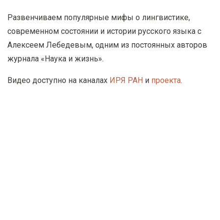
у
Развенчиваем популярные мифы о лингвистике,
с
современном состоянии и истории русского языка с
о
Алексеем Лебедевым, одним из постоянных авторов
д
журнала «Наука и жизнь».
е
р
Видео доступно на каналах
ИРЯ РАН
и
проекта
.
ж
а
н
и
ю