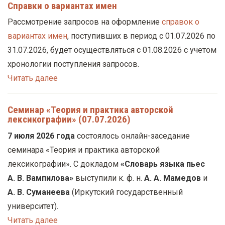
Справки о вариантах имен
у
с
Рассмотрение запросов на оформление
справок о
о
вариантах имен
, поступивших в период с 01.07.2026 по
д
31.07.2026, будет осуществляться с 01.08.2026 с учетом
е
хронологии поступления запросов.
р
Читать далее
ж
а
Семинар «Теория и практика авторской
лексикографии» (07.07.2026)
н
и
7 июля 2026 года
состоялось онлайн-заседание
ю
семинара «Теория и практика авторской
лексикографии». С докладом
«Словарь языка пьес
А. В. Вампилова»
выступили к. ф. н.
А. А. Мамедов
и
А. В. Суманеева
(Иркутский государственный
университет).
Читать далее