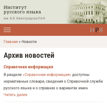
П
Институт
е
русского языка
р
им. В.В. Виноградова РАН
е
й
т
Главная
» Новости
и
к
Архив новостей
о
с
Справочная информация
н
В разделе
«Справочная информация»
доступны
о
нормативные словари, сведения о Справочной службе
в
русского языка и о справках о вариантах имен.
н
Читать далее
о
м