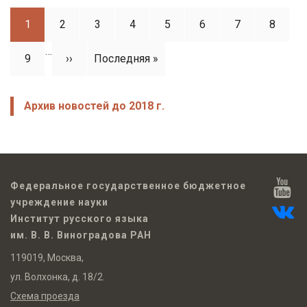
Page
1
Page
2
Page
3
Page
4
Page
5
Page
6
Page
7
Page
8
Нумерация
страниц
…
Page
9
Следующая
››
Последняя
Последняя »
страница
страница
Архив новостей до 2018 г.
Федеральное государственное бюджетное
учреждение науки
Институт русского языка
им. В. В. Виноградова РАН
119019, Москва,
ул. Волхонка, д. 18/2.
Схема проезда