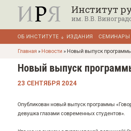
П
Институт ру
е
им. В.В. Виноград
р
е
ОБ ИНСТИТУТЕ
ИЗДАНИЯ
СЕМИНАРЫ
й
Основная
т
Главная
»
Новости
» Новый выпуск программы 
навигация
и
Новый выпуск программы
к
о
23 СЕНТЯБРЯ 2024
с
н
Опубликован новый выпуск программы «Говори
о
девушка глазами современных студентов».
в
н