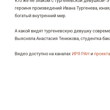
Кто же не знаком с тургеневской девушкой! 
о
героиня произведений Ивана Тургенева, юная
м
богатый внутренний мир.
у
с
А какой видят тургеневскую девушку соврем
о
Выясняла Анастасия Тенюкова, студентка бак
д
е
Видео доступно на каналах
ИРЯ РАН
и
проект
р
ж
а
н
и
ю