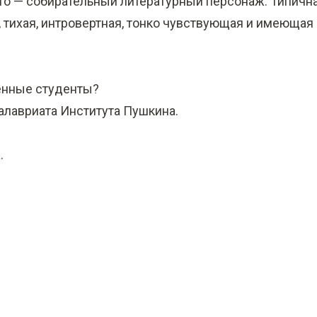
Это — собирательный литературный персонаж. Типичн
, тихая, интровертная, тонко чувствующая и имеющая
енные студенты?
алавриата Института Пушкина.
а
.