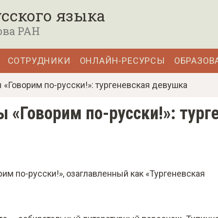
сского языка
ова РАН
СОТРУДНИКИ
ОНЛАЙН-РЕСУРСЫ
ОБРАЗОВ
«Говорим по-русски!»: тургеневская девушка
 «Говорим по-русски!»: тург
м по-русски!», озаглавленный как «Тургеневская