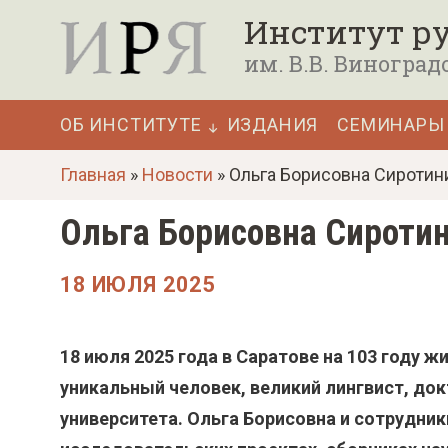
П
Институт ру
е
им. В.В. Виноград
р
е
ОБ ИНСТИТУТЕ
ИЗДАНИЯ
СЕМИНАРЫ
й
Основная
т
Главная
»
Новости
» Ольга Борисовна Сиротин
навигация
и
Ольга Борисовна Сиротин
к
о
18 ИЮЛЯ 2025
с
н
18 июля 2025 года в Саратове на 103 году 
о
уникальный человек, великий лингвист, до
в
университета. Ольга Борисовна и сотрудни
н