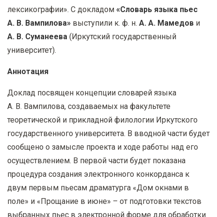
у
лексикографии». С докладом
«Словарь языка пьес
с
А. В. Вампилова»
выступили к. ф. н.
А. А. Мамедов
и
о
А. В. Суманеева
(Иркутский государственный
д
университет).
е
Аннотация
р
ж
Доклад посвящен концепции словарей языка
а
А. В. Вампилова, создаваемых на факультете
н
теоретической и прикладной филологии Иркутского
и
государственного университета. В вводной части будет
ю
сообщено о замысле проекта и ходе работы над его
осуществлением. В первой части будет показана
процедура создания электронного конкорданса к
двум первым пьесам драматурга «Дом окнами в
поле» и «Прощание в июне» – от подготовки текстов
выбранных пьес в электронной форме для обработки