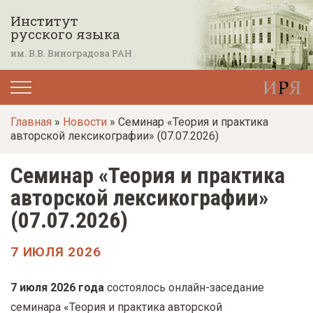
П
Институт
е
русского языка
р
им. В.В. Виноградова РАН
е
й
т
Главная
»
Новости
» Семинар «Теория и практика
и
авторской лексикографии» (07.07.2026)
к
о
Семинар «Теория и практика
с
авторской лексикографии»
н
(07.07.2026)
о
в
7 ИЮЛЯ 2026
н
о
7 июля 2026 года
состоялось онлайн-заседание
м
семинара «Теория и практика авторской