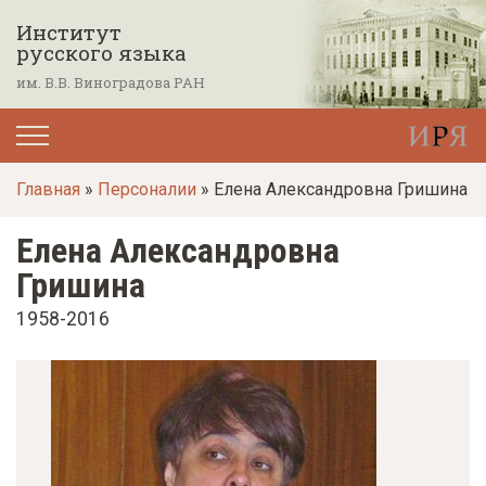
П
Институт
е
русского языка
р
им. В.В. Виноградова РАН
е
й
т
Главная
»
Персоналии
» Елена Александровна Гришина
и
к
Елена Александровна
о
Гришина
с
н
1958-2016
о
в
н
о
м