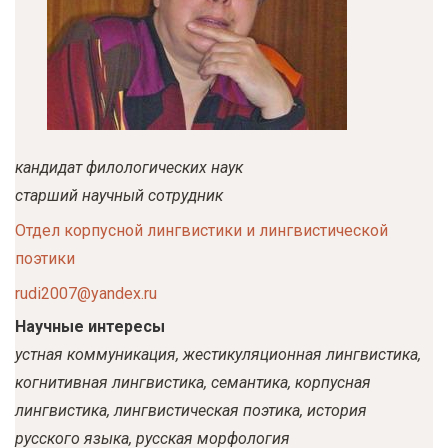
у
с
о
д
е
р
кандидат филологических наук
ж
старший научный сотрудник
а
Отдел корпусной лингвистики и лингвистической
н
поэтики
и
ю
rudi2007@yandex.ru
Научные интересы
устная коммуникация, жестикуляционная лингвистика,
когнитивная лингвистика, семантика, корпусная
лингвистика, лингвистическая поэтика, история
русского языка, русская морфология